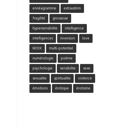
ennéagramme
extrautérin
fragilité
grossesse
hypersensibilite
intelligence
intelligences
inversion
love
MOIX
multi-potentiel
numérologie
poème
psychologie
sensibilite
sexe
sexualite
spiritualite
violence
émotions
érotique
érotisme