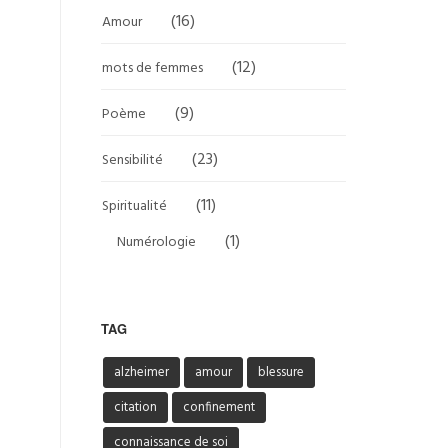
(16)
Amour
(12)
mots de femmes
(9)
Poème
(23)
Sensibilité
(11)
Spiritualité
(1)
Numérologie
TAG
alzheimer
amour
blessure
citation
confinement
connaissance de soi