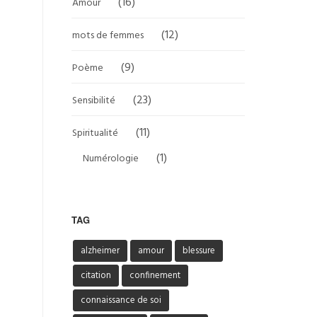
(16)
Amour
(12)
mots de femmes
(9)
Poème
(23)
Sensibilité
(11)
Spiritualité
(1)
Numérologie
TAG
alzheimer
amour
blessure
citation
confinement
connaissance de soi