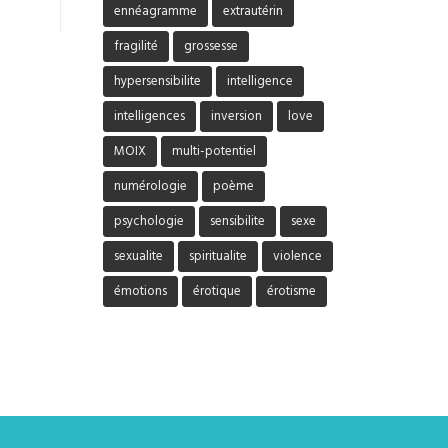
ennéagramme
extrautérin
fragilité
grossesse
hypersensibilite
intelligence
intelligences
inversion
love
MOIX
multi-potentiel
numérologie
poème
psychologie
sensibilite
sexe
sexualite
spiritualite
violence
émotions
érotique
érotisme