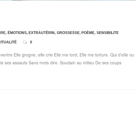
URE
,
ÉMOTIONS
,
EXTRAUTÉRIN
,
GROSSESSE
,
POÈME
,
SENSIBILITE
RITUALITÉ
0
entre Elle grogne, elle crie Elle me tord, Elle me torture. Qui d’elle ou
bis ses assauts Sans mots dire. Soudain au milieu De ses coups