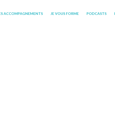
ES ACCOMPAGNEMENTS
JE VOUS FORME
PODCASTS
ARTICLES AVEC LE TAG
« EXTRAUTÉRIN »