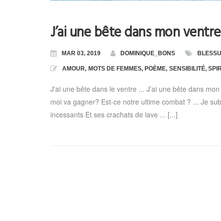
J’ai une bête dans mon ventre
MAR 03, 2019
DOMINIQUE_BONS
BLESS
AMOUR
,
MOTS DE FEMMES
,
POÈME
,
SENSIBILITÉ
,
SPI
J'ai une bête dans le ventre ... J’ai une bête dans mon v
moi va gagner? Est-ce notre ultime combat ? ... Je su
incessants Et ses crachats de lave ... [...]