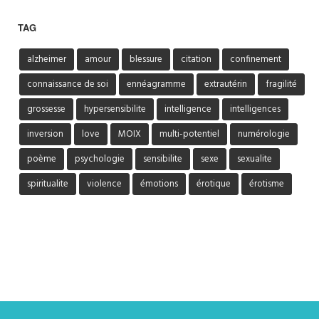
TAG
alzheimer
amour
blessure
citation
confinement
connaissance de soi
ennéagramme
extrautérin
fragilité
grossesse
hypersensibilite
intelligence
intelligences
inversion
love
MOIX
multi-potentiel
numérologie
poème
psychologie
sensibilite
sexe
sexualite
spiritualite
violence
émotions
érotique
érotisme