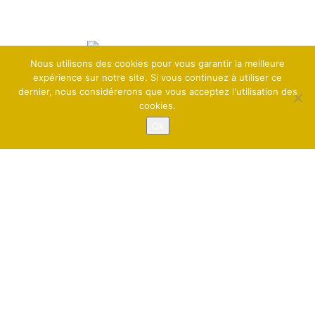
Nous utilisons des cookies pour vous garantir la meilleure
expérience sur notre site. Si vous continuez à utiliser ce
dernier, nous considérerons que vous acceptez l'utilisation des
Site réalisé par l'
Agence By KA
cookies.
Copyright ©
2026 ElleOZ -
-
Mentions Légales
Politique de
-
Confidentialité
Plan du Site
Ok