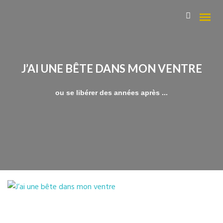
J’AI UNE BÊTE DANS MON VENTRE
Qui suis-je ?
ou se libérer des années après ...
Mes Domaines
Les parcours « Magie du Féminin »
La Numérologie pour trouver sa voie
Ecriture sensuelle et thérapeuthique