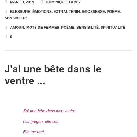
MAR 03, 2019
DOMINIQUE_BONS
BLESSURE
,
ÉMOTIONS
,
EXTRAUTÉRIN
,
GROSSESSE
,
POÈME
,
Toutes les Formations
SENSIBILITE
AMOUR
,
MOTS DE FEMMES
,
POÈME
,
SENSIBILITÉ
,
SPIRITUALITÉ
Formation en Ligne « Numérologie Biologique »
0
Formation en Ligne « Numérologie Nom et Prénoms »
J'ai une bête dans le
ventre ...
J’ai une bête dans mon ventre
Elle grogne, elle crie
Elle me tord,