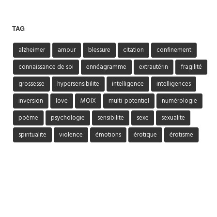
TAG
alzheimer
amour
blessure
citation
confinement
connaissance de soi
ennéagramme
extrautérin
fragilité
grossesse
hypersensibilite
intelligence
intelligences
inversion
love
MOIX
multi-potentiel
numérologie
poème
psychologie
sensibilite
sexe
sexualite
spiritualite
violence
émotions
érotique
érotisme