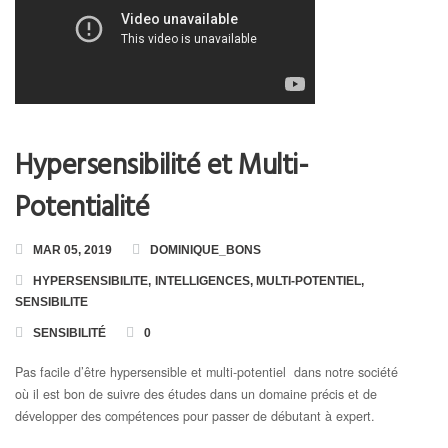
Toutes les Formations
Formation en Ligne « Numérologie Biologique »
Formation en Ligne « Numérologie Nom et Prénoms »
Hypersensibilité et Multi-
Potentialité
MAR 05, 2019
DOMINIQUE_BONS
HYPERSENSIBILITE
,
INTELLIGENCES
,
MULTI-POTENTIEL
,
SENSIBILITE
SENSIBILITÉ
0
Pas facile d’être hypersensible et multi-potentiel dans notre société
où il est bon de suivre des études dans un domaine précis et de
développer des compétences pour passer de débutant à expert.