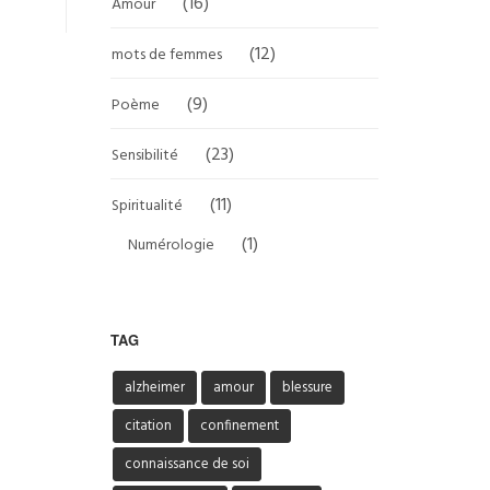
(16)
Amour
(12)
mots de femmes
(9)
Poème
(23)
Sensibilité
(11)
Spiritualité
(1)
Numérologie
TAG
alzheimer
amour
blessure
citation
confinement
connaissance de soi