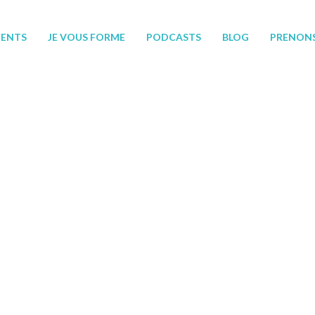
ENTS
JE VOUS FORME
PODCASTS
BLOG
PRENON
ARTICLES AVEC LE TAG
« LOVE »