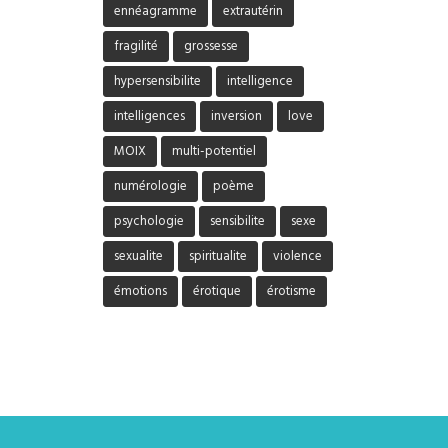
ennéagramme
extrautérin
fragilité
grossesse
hypersensibilite
intelligence
intelligences
inversion
love
MOIX
multi-potentiel
numérologie
poème
psychologie
sensibilite
sexe
sexualite
spiritualite
violence
émotions
érotique
érotisme