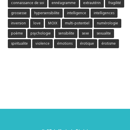
connaissance de soi
ennéagramme
extrautérin
fragilité
grossesse
hypersensibilite
intelligence
intelligences
inversion
love
MOIX
multi-potentiel
numérologie
poème
psychologie
sensibilite
sexe
sexualite
spiritualite
violence
émotions
érotique
érotisme