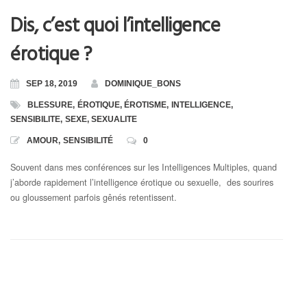
Dis, c’est quoi l’intelligence
Toutes les Formations
érotique ?
Formation en Ligne « Numérologie Biologique »
SEP 18, 2019
DOMINIQUE_BONS
Formation en Ligne « Numérologie Nom et Prénoms »
BLESSURE
,
ÉROTIQUE
,
ÉROTISME
,
INTELLIGENCE
,
SENSIBILITE
,
SEXE
,
SEXUALITE
AMOUR
,
SENSIBILITÉ
0
Souvent dans mes conférences sur les Intelligences Multiples, quand
j’aborde rapidement l’intelligence érotique ou sexuelle, des sourires
ou gloussement parfois gênés retentissent.