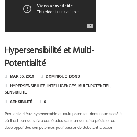
Toutes les Formations
Formation en Ligne « Numérologie Biologique »
Formation en Ligne « Numérologie Nom et Prénoms »
Hypersensibilité et Multi-
Potentialité
MAR 05, 2019
DOMINIQUE_BONS
HYPERSENSIBILITE
,
INTELLIGENCES
,
MULTI-POTENTIEL
,
SENSIBILITE
SENSIBILITÉ
0
Pas facile d’être hypersensible et multi-potentiel dans notre société
où il est bon de suivre des études dans un domaine précis et de
développer des compétences pour passer de débutant à expert.