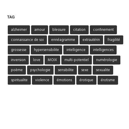
TAG
alzheimer
amour
blessure
citation
confinement
connaissance de soi
ennéagramme
extrautérin
fragilité
grossesse
hypersensibilite
intelligence
intelligences
inversion
love
MOIX
multi-potentiel
numérologie
poème
psychologie
sensibilite
sexe
sexualite
spiritualite
violence
émotions
érotique
érotisme