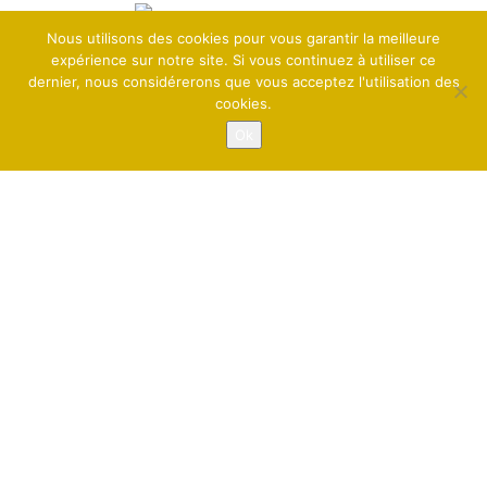
Nous utilisons des cookies pour vous garantir la meilleure
expérience sur notre site. Si vous continuez à utiliser ce
dernier, nous considérerons que vous acceptez l'utilisation des
Site réalisé par l'
Agence By KA
cookies.
Copyright ©
2026 ElleOZ -
-
Mentions Légales
Politique de
-
Confidentialité
Plan du Site
Ok