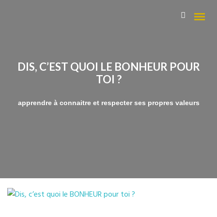
DIS, C’EST QUOI LE BONHEUR POUR
Qui suis-je ?
TOI ?
Mes Domaines
apprendre à connaitre et respecter ses propres valeurs
Les parcours « Magie du Féminin »
La Numérologie pour trouver sa voie
Ecriture sensuelle et thérapeuthique