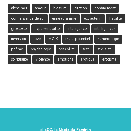
alzheimer
amour
blessure
citation
confinement
connaissance de soi
ennéagramme
extrautérin
fragilité
grossesse
hypersensibilite
intelligence
intelligences
inversion
love
MOIX
multi-potentiel
numérologie
poème
psychologie
sensibilite
sexe
sexualite
spiritualite
violence
émotions
érotique
érotisme
elleOZ, la Magie du Féminin