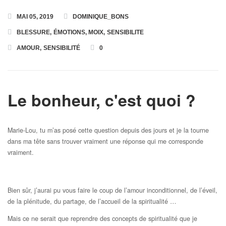
MAI 05, 2019
DOMINIQUE_BONS
Toutes les Formations
BLESSURE
,
ÉMOTIONS
,
MOIX
,
SENSIBILITE
AMOUR
,
SENSIBILITÉ
0
Formation en Ligne « Numérologie Biologique »
Formation en Ligne « Numérologie Nom et Prénoms »
Le bonheur, c'est quoi ?
Marie-Lou, tu m’as posé cette question depuis des jours et je la tourne
dans ma tête sans trouver vraiment une réponse qui me corresponde
vraiment.
Bien sûr, j’aurai pu vous faire le coup de l’amour inconditionnel, de l’éveil,
de la plénitude, du partage, de l’accueil de la spiritualité …
Mais ce ne serait que reprendre des concepts de spiritualité que je