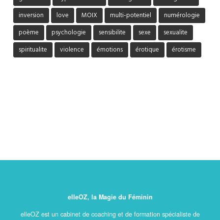
inversion
love
MOIX
multi-potentiel
numérologie
poème
psychologie
sensibilite
sexe
sexualite
spiritualite
violence
émotions
érotique
érotisme
elleOZ, la Magie du Féminin
elleOZ est un cabinet de coaching et de formation spécialiste de