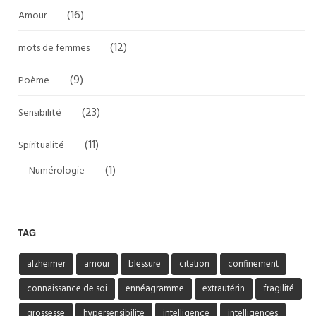
(16)
Amour
(12)
mots de femmes
(9)
Poème
(23)
Sensibilité
(11)
Spiritualité
(1)
Numérologie
TAG
alzheimer
amour
blessure
citation
confinement
connaissance de soi
ennéagramme
extrautérin
fragilité
grossesse
hypersensibilite
intelligence
intelligences