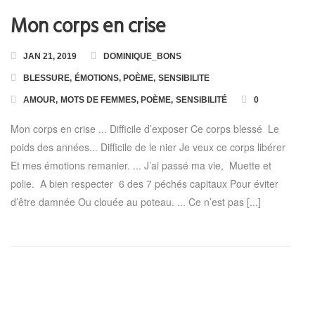
Mon corps en crise
Toutes les Formations
JAN 21, 2019
DOMINIQUE_BONS
Formation en Ligne « Numérologie Biologique »
BLESSURE
,
ÉMOTIONS
,
POÈME
,
SENSIBILITE
AMOUR
,
MOTS DE FEMMES
,
POÈME
,
SENSIBILITÉ
0
Formation en Ligne « Numérologie Nom et Prénoms »
Mon corps en crise ... Difficile d’exposer Ce corps blessé Le
poids des années... Difficile de le nier Je veux ce corps libérer
Et mes émotions remanier. ... J’ai passé ma vie, Muette et
polie. A bien respecter 6 des 7 péchés capitaux Pour éviter
d’être damnée Ou clouée au poteau. ... Ce n’est pas [...]