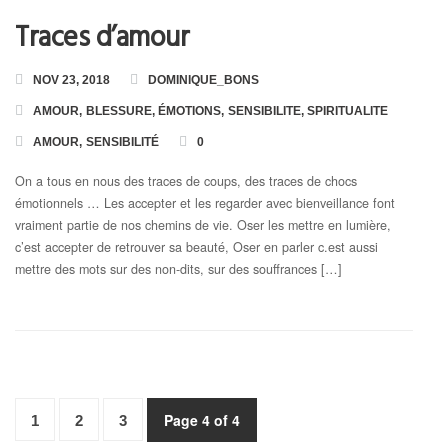
Traces d’amour
Toutes les Formations
NOV 23, 2018
DOMINIQUE_BONS
Formation en Ligne « Numérologie Biologique »
AMOUR
,
BLESSURE
,
ÉMOTIONS
,
SENSIBILITE
,
SPIRITUALITE
AMOUR
,
SENSIBILITÉ
0
Formation en Ligne « Numérologie Nom et Prénoms »
On a tous en nous des traces de coups, des traces de chocs
émotionnels … Les accepter et les regarder avec bienveillance font
vraiment partie de nos chemins de vie. Oser les mettre en lumière,
c’est accepter de retrouver sa beauté, Oser en parler c.est aussi
mettre des mots sur des non-dits, sur des souffrances […]
Page 4 of 4
1
2
3