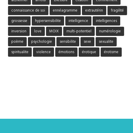
alzheimer
amour
blessure
citation
confinement
connaissance de soi
ennéagramme
extrautérin
fragilité
grossesse
hypersensibilite
intelligence
intelligences
inversion
love
MOIX
multi-potentiel
numérologie
poème
psychologie
sensibilite
sexe
sexualite
spiritualite
violence
émotions
érotique
érotisme