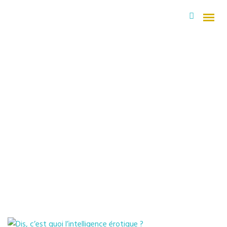
Qui suis-je ?
DIS, C’EST QUOI L’INTELLIGENCE
ÉROTIQUE ?
Mes Domaines
L'intelligence érotique, l'art de faire (re) vivre le désir
Les parcours « Magie du Féminin »
La Numérologie pour trouver sa voie
Ecriture sensuelle et thérapeuthique