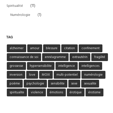
(11)
Spiritualité
(1)
Numérologie
TAG
alzheimer
amour
blessure
citation
confinement
connaissance de soi
ennéagramme
extrautérin
fragilité
grossesse
hypersensibilite
intelligence
intelligences
inversion
love
MOIX
multi-potentiel
numérologie
poème
psychologie
sensibilite
sexe
sexualite
spiritualite
violence
émotions
érotique
érotisme