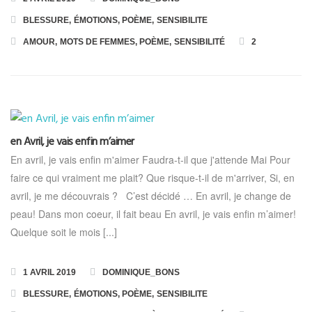
BLESSURE
,
ÉMOTIONS
,
POÈME
,
SENSIBILITE
AMOUR
,
MOTS DE FEMMES
,
POÈME
,
SENSIBILITÉ
2
en Avril, je vais enfin m’aimer
En avril, je vais enfin m'aimer Faudra-t-il que j'attende Mai Pour
faire ce qui vraiment me plait? Que risque-t-il de m'arriver, Si, en
avril, je me découvrais ? C’est décidé … En avril, je change de
peau! Dans mon coeur, il fait beau En avril, je vais enfin m’aimer!
Quelque soit le mois [...]
1 AVRIL 2019
DOMINIQUE_BONS
BLESSURE
,
ÉMOTIONS
,
POÈME
,
SENSIBILITE