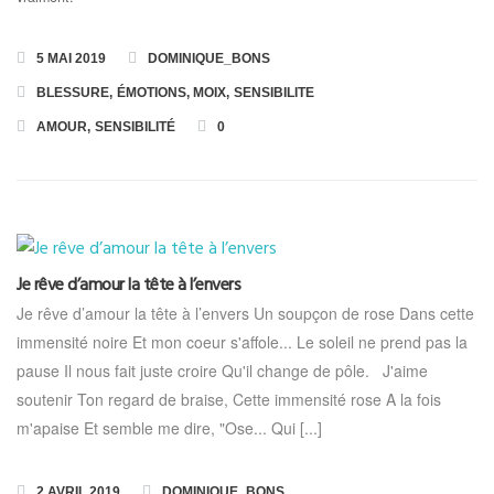
5 MAI 2019
DOMINIQUE_BONS
BLESSURE
,
ÉMOTIONS
,
MOIX
,
SENSIBILITE
AMOUR
,
SENSIBILITÉ
0
Je rêve d’amour la tête à l’envers
Je rêve d’amour la tête à l’envers Un soupçon de rose Dans cette
immensité noire Et mon coeur s'affole... Le soleil ne prend pas la
pause Il nous fait juste croire Qu'il change de pôle. J'aime
soutenir Ton regard de braise, Cette immensité rose A la fois
m'apaise Et semble me dire, "Ose... Qui [...]
2 AVRIL 2019
DOMINIQUE_BONS