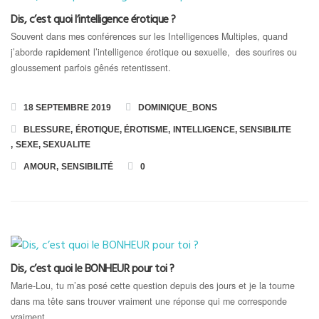
Dis, c’est quoi l’intelligence érotique ?
Toutes les Formations
Souvent dans mes conférences sur les Intelligences Multiples, quand
j’aborde rapidement l’intelligence érotique ou sexuelle, des sourires ou
gloussement parfois gênés retentissent.
Formation en Ligne « Numérologie Biologique »
Formation en Ligne « Numérologie Nom et Prénoms »
18 SEPTEMBRE 2019
DOMINIQUE_BONS
BLESSURE
,
ÉROTIQUE
,
ÉROTISME
,
INTELLIGENCE
,
SENSIBILITE
,
SEXE
,
SEXUALITE
AMOUR
,
SENSIBILITÉ
0
Dis, c’est quoi le BONHEUR pour toi ?
Marie-Lou, tu m’as posé cette question depuis des jours et je la tourne
dans ma tête sans trouver vraiment une réponse qui me corresponde
vraiment.