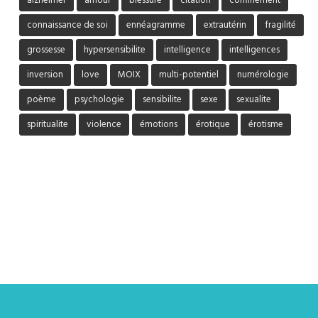
alzheimer
amour
blessure
citation
confinement
connaissance de soi
ennéagramme
extrautérin
fragilité
grossesse
hypersensibilite
intelligence
intelligences
inversion
love
MOIX
multi-potentiel
numérologie
poème
psychologie
sensibilite
sexe
sexualite
spiritualite
violence
émotions
érotique
érotisme