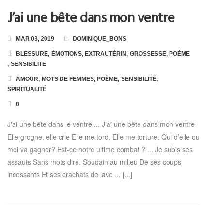
J’ai une bête dans mon ventre
Toutes les Formations
MAR 03, 2019
DOMINIQUE_BONS
Formation en Ligne « Numérologie Biologique »
BLESSURE
,
ÉMOTIONS
,
EXTRAUTÉRIN
,
GROSSESSE
,
POÈME
,
SENSIBILITE
Formation en Ligne « Numérologie Nom et Prénoms »
AMOUR
,
MOTS DE FEMMES
,
POÈME
,
SENSIBILITÉ
,
SPIRITUALITÉ
0
J'ai une bête dans le ventre ... J’ai une bête dans mon ventre
Elle grogne, elle crie Elle me tord, Elle me torture. Qui d’elle ou
moi va gagner? Est-ce notre ultime combat ? ... Je subis ses
assauts Sans mots dire. Soudain au milieu De ses coups
incessants Et ses crachats de lave ... [...]