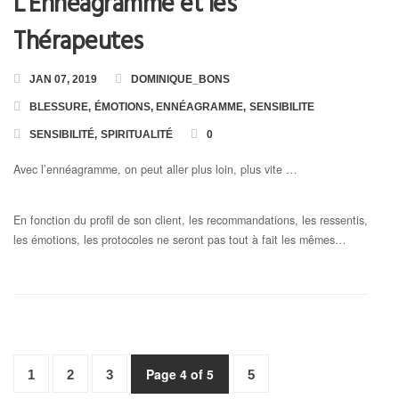
L’Ennéagramme et les
Thérapeutes
JAN 07, 2019
DOMINIQUE_BONS
BLESSURE
,
ÉMOTIONS
,
ENNÉAGRAMME
,
SENSIBILITE
SENSIBILITÉ
,
SPIRITUALITÉ
0
Avec l’ennéagramme, on peut aller plus loin, plus vite …
En fonction du profil de son client, les recommandations, les ressentis,
les émotions, les protocoles ne seront pas tout à fait les mêmes…
Page 4 of 5
1
2
3
5