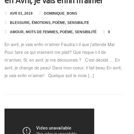
en Avril, je vais enfin m’aimer
AVR 01, 2019
DOMINIQUE_BONS
BLESSURE
,
ÉMOTIONS
,
POÈME
,
SENSIBILITE
AMOUR
,
MOTS DE FEMMES
,
POÈME
,
SENSIBILITÉ
0
En avril, je vais enfin m'aimer Faudra-t-il que j'attende Mai
Pour faire ce qui vraiment me plait? Que risque-t-il de
m'arriver, Si, en avril, je me découvrais ? C’est décidé … En
avril, je change de peau! Dans mon coeur, il fait beau En avril,
je vais enfin m’aimer! Quelque soit le mois [...]