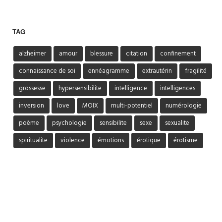
TAG
alzheimer
amour
blessure
citation
confinement
connaissance de soi
ennéagramme
extrautérin
fragilité
grossesse
hypersensibilite
intelligence
intelligences
inversion
love
MOIX
multi-potentiel
numérologie
poème
psychologie
sensibilite
sexe
sexualite
spiritualite
violence
émotions
érotique
érotisme