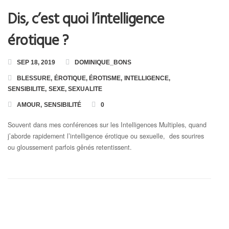
Dis, c’est quoi l’intelligence
Toutes les Formations
érotique ?
Formation en Ligne « Numérologie Biologique »
SEP 18, 2019
DOMINIQUE_BONS
Formation en Ligne « Numérologie Nom et Prénoms »
BLESSURE
,
ÉROTIQUE
,
ÉROTISME
,
INTELLIGENCE
,
SENSIBILITE
,
SEXE
,
SEXUALITE
AMOUR
,
SENSIBILITÉ
0
Souvent dans mes conférences sur les Intelligences Multiples, quand
j’aborde rapidement l’intelligence érotique ou sexuelle, des sourires
ou gloussement parfois gênés retentissent.