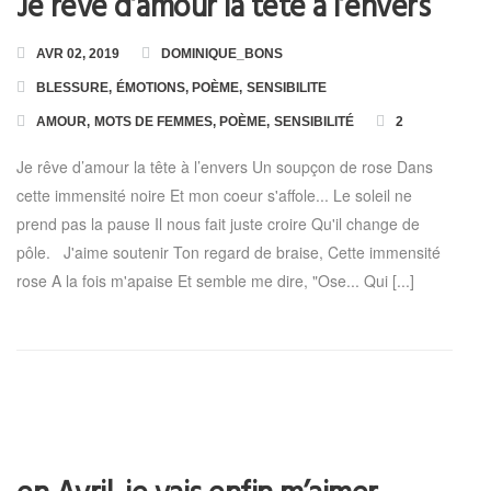
Je rêve d’amour la tête à l’envers
AVR 02, 2019
DOMINIQUE_BONS
BLESSURE
,
ÉMOTIONS
,
POÈME
,
SENSIBILITE
AMOUR
,
MOTS DE FEMMES
,
POÈME
,
SENSIBILITÉ
2
Je rêve d’amour la tête à l’envers Un soupçon de rose Dans
cette immensité noire Et mon coeur s'affole... Le soleil ne
prend pas la pause Il nous fait juste croire Qu'il change de
pôle. J'aime soutenir Ton regard de braise, Cette immensité
rose A la fois m'apaise Et semble me dire, "Ose... Qui [...]