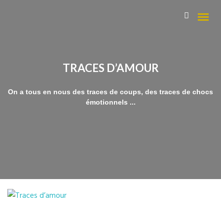
TRACES D’AMOUR
Qui suis-je ?
On a tous en nous des traces de coups, des traces de chocs
Mes Domaines
émotionnels ...
Les parcours « Magie du Féminin »
La Numérologie pour trouver sa voie
Ecriture sensuelle et thérapeuthique