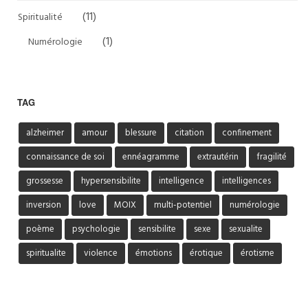
(11)
Spiritualité
(1)
Numérologie
TAG
alzheimer
amour
blessure
citation
confinement
connaissance de soi
ennéagramme
extrautérin
fragilité
grossesse
hypersensibilite
intelligence
intelligences
inversion
love
MOIX
multi-potentiel
numérologie
poème
psychologie
sensibilite
sexe
sexualite
spiritualite
violence
émotions
érotique
érotisme