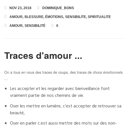
NOV 23, 2018
DOMINIQUE_BONS
Toutes les Formations
AMOUR
,
BLESSURE
,
ÉMOTIONS
,
SENSIBILITE
,
SPIRITUALITE
AMOUR
,
SENSIBILITÉ
0
Formation en Ligne « Numérologie Biologique »
Formation en Ligne « Numérologie Nom et Prénoms »
Traces d'amour ...
On a tous en nous des traces de coups, des traces de chocs émotionnels
…
Les accepter et les regarder avec bienveillance font
vraiment partie de nos chemins de vie.
Oser les mettre en lumière, c’est accepter de retrouver sa
beauté,
Oser en parler c.est aussi mettre des mots sur des non-