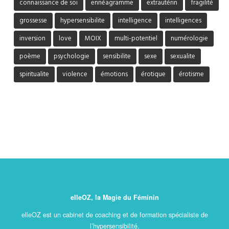
connaissance de soi
ennéagramme
extrautérin
fragilité
grossesse
hypersensibilite
intelligence
intelligences
inversion
love
MOIX
multi-potentiel
numérologie
poème
psychologie
sensibilite
sexe
sexualite
spiritualite
violence
émotions
érotique
érotisme
elleOZ, la Magie du Féminin
elleOZ est un cabinet de coaching et de formation spécialiste de
l’hypersensibilité.