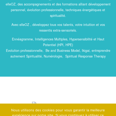
elleOZ, des accompagnements et des formations alliant développement
personnel, évolution professionnelle, techniques énergétiques et
spiritualité.
Avec elleOZ , développez tous vos talents, votre intuition et vos
ressentis extra-sensoriels.
Ennéagramme, Intelligences Multiples, Hypersensibilité et Haut
Potentiel (HPI, HPE)
Evolution professionnelle, Be and Business Model, Ikigai, entreprendre
autrement Spiritualité, Numérologie, Spiritual Response Therapy
Nous utilisons des cookies pour vous garantir la meilleure
expérience sur notre site. Si vous continuez à utiliser ce