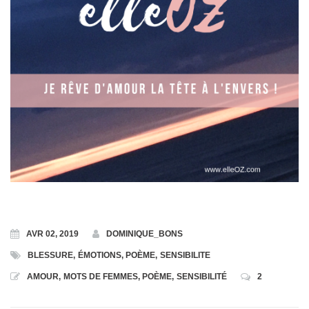
Toutes les Formations
Formation en Ligne « Numérologie Biologique »
Formation en Ligne « Numérologie Nom et Prénoms »
AVR 02, 2019
DOMINIQUE_BONS
BLESSURE
,
ÉMOTIONS
,
POÈME
,
SENSIBILITE
AMOUR
,
MOTS DE FEMMES
,
POÈME
,
SENSIBILITÉ
2