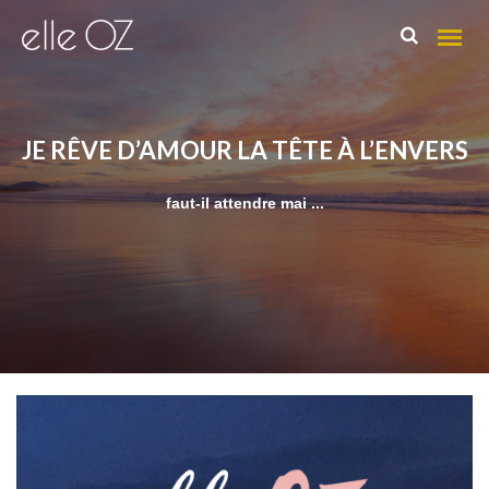
JE RÊVE D’AMOUR LA TÊTE À L’ENVERS
Qui suis-je ?
faut-il attendre mai ...
Mes Domaines
Les parcours « Magie du Féminin »
La Numérologie pour trouver sa voie
Ecriture sensuelle et thérapeuthique