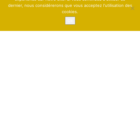
dernier, nous considérerons que vous acceptez l'utilisation des
Site réalisé par l'
Agence By KA
cookies.
Copyright ©
2026 ElleOZ -
-
Mentions Légales
Politique de
-
Confidentialité
Plan du Site
Ok